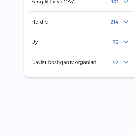
Yangiliklar va OAV
101
Hordiq
214
Uy
72
Davlat boshqaruv organlari
47