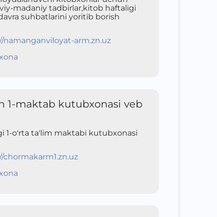
-madaniy tadbirlar,kitob haftaligi
davra suhbatlarini yoritib borish
://namanganviloyat-arm.zn.uz
xona
 1-maktab kutubxonasi veb
 1-o'rta ta'lim maktabi kutubxonasi
://chormakarm1.zn.uz
xona