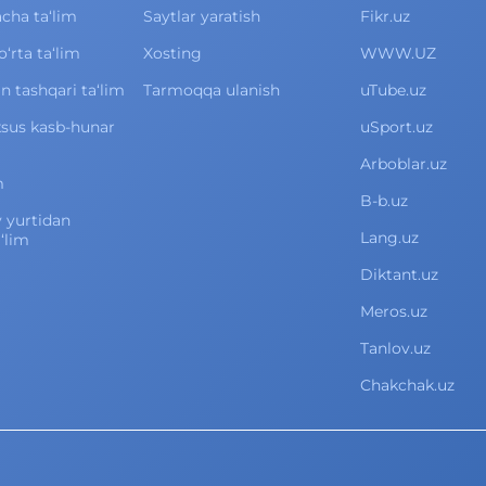
cha ta‘lim
Saytlar yaratish
Fikr.uz
rta ta‘lim
Xosting
WWW.UZ
 tashqari ta‘lim
Tarmoqqa ulanish
uTube.uz
xsus kasb-hunar
uSport.uz
Arboblar.uz
m
B-b.uz
v yurtidan
Lang.uz
‘lim
Diktant.uz
Meros.uz
Tanlov.uz
Chakchak.uz