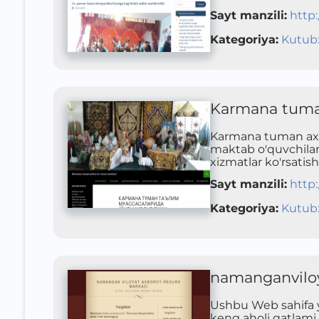
Sayt manzili
:
http
Kategoriya
:
Kutub
Karmana tuman
Karmana tuman axb
maktab o'quvchilar
xizmatlar ko'rsatish
Sayt manzili
:
http
Kategoriya
:
Kutub
namanganvil
Ushbu Web sahifa 
keng aholi qatlami