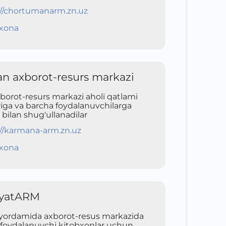
://chortumanarm.zn.uz
xona
 axborot-resurs markazi
orot-resurs markazi aholi qatlami
iga va barcha foydalanuvchilarga
 bilan shug'ullanadilar
://karmana-arm.zn.uz
xona
oyatARM
yordamida axborot-resus markazida
 foydalanuvchi kitobxonlar uchun