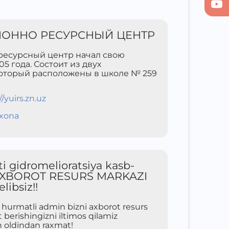
ОННО РЕСУРСНЫЙ ЦЕНТР
есурсный центр начал свою
05 года. Состоит из двух
оторый расположены в школе № 259
//yuirs.zn.uz
xona
ti gidromelioratsiya kasb-
i AXBOROT RESURS MARKAZI
libsiz!!
urmatli admin bizni axborot resurs
berishingizni iltimos qilamiz
 oldindan raxmat!