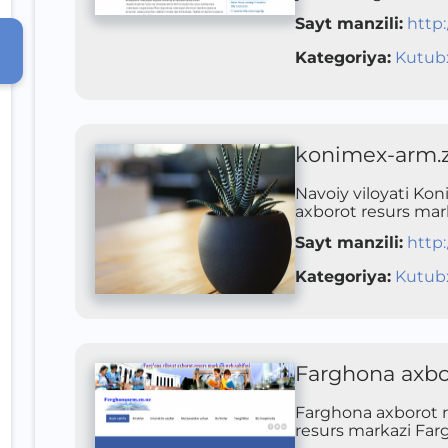
Sayt manzili
:
http:
Kategoriya
:
Kutub
konimex-arm.z
Navoiy viloyati Ko
axborot resurs mark
Sayt manzili
:
http
Kategoriya
:
Kutub
Farghona axbo
Farghona axborot 
resurs markazi Far