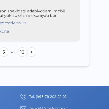
tron shakldagi adabiyotlarni mobil
l yuklab olish imkoniyati bor
//qrcode.zn.uz
xona
5
12
Теl
:
(998-71) 202-22-02
ziyonet@uzinfocom.uz