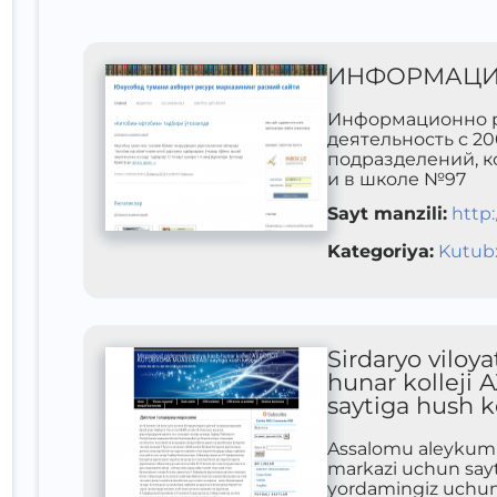
ИНФОРМАЦИ
Информационно р
деятельность с 20
подразделений, к
и в школе №97
Sayt manzili
:
http:
Kategoriya
:
Kutub
Sirdaryo viloya
hunar kollej
saytiga hush ke
Assalomu aleykum h
markazi uchun sayt 
yordamingiz uchun