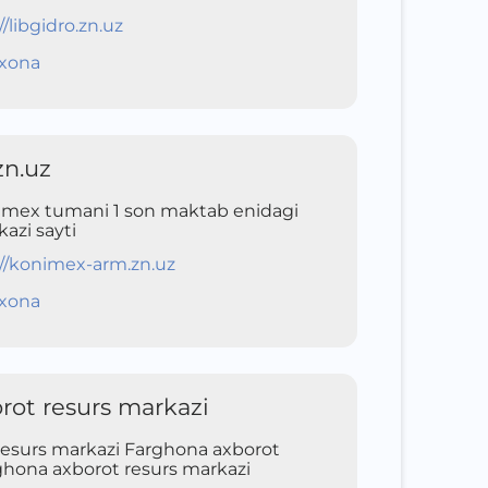
//libgidro.zn.uz
xona
n.uz
nimex tumani 1 son maktab enidagi
azi sayti
://konimex-arm.zn.uz
xona
rot resurs markazi
resurs markazi Farghona axborot
ghona axborot resurs markazi