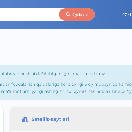
O‘z
Qidiruv
sentabrdan boshlab to‘xtatilganligini ma‘lum qilamiz.
 ulardan foydalanish qoidalariga ko‘ra oxirgi 3 oy mobaynida kam
gi ma‘lumotlarni yangilashingizni soʻraymiz, aks holda ular 2022-y
Satellit-saytlari