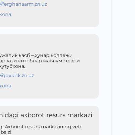
//ferghanaarm.zn.uz
xona
ўжалик касб – ҳунар коллежи
аркази китоблар маълумотлари
кутубхона.
//qqxkhk.zn.uz
xona
idagi axborot resurs markazi
i Axborot resurs markazining veb
bsiz!