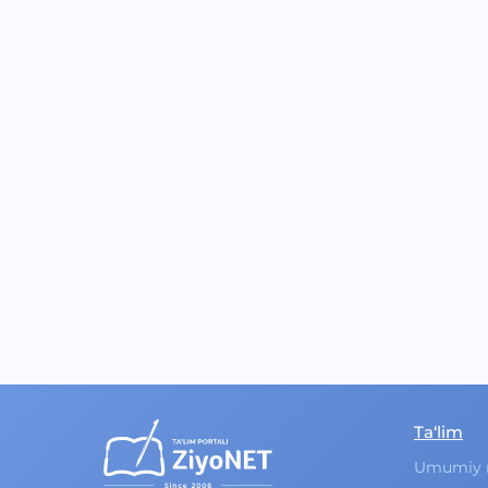
Ta‘lim
Umumiy 