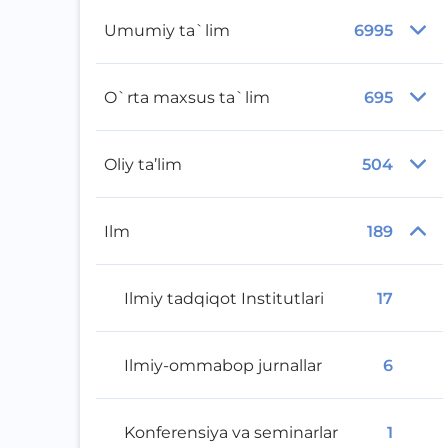
Umumiy ta`lim
6995
O`rta maxsus ta`lim
695
Oliy ta’lim
504
Ilm
189
Ilmiy tadqiqot Institutlari
17
Ilmiy-ommabop jurnallar
6
Konferensiya va seminarlar
1