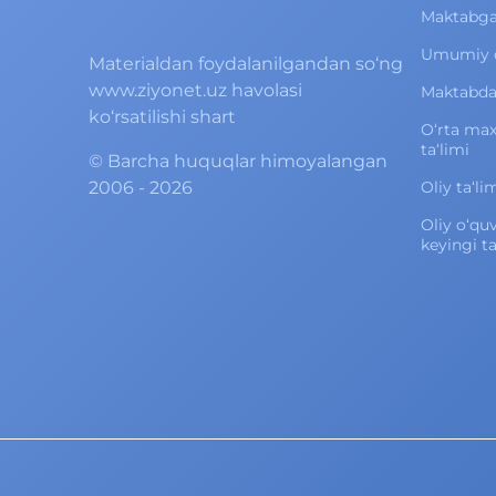
Maktabga
Umumiy o‘
Materialdan foydalanilgandan so‘ng
www.ziyonet.uz havolasi
Maktabdan
ko‘rsatilishi shart
O‘rta ma
ta‘limi
©
Barcha huquqlar himoyalangan
2006 - 2026
Oliy ta‘li
Oliy o‘qu
keyingi ta