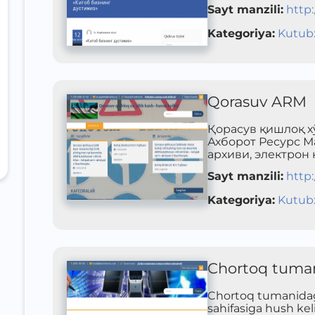
Sayt manzili
:
http:
Kategoriya
:
Kutub
Qorasuv ARM
Қорасув қишлоқ х
Ахборот Ресурс М
архиви, электрон 
Sayt manzili
:
http:
Kategoriya
:
Kutub
Chortoq tuman
Chortoq tumanidag
sahifasiga hush keli