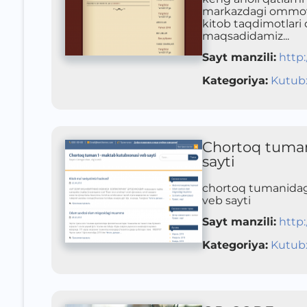
markazdagi ommoviy
kitob taqdimotlari 
maqsadidamiz...
Sayt manzili
:
http
Kategoriya
:
Kutub
Chortoq tuman
sayti
chortoq tumanidagi
veb sayti
Sayt manzili
:
http
Kategoriya
:
Kutub