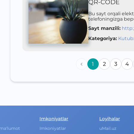
QR-CODE
Bu sayt orqali elek
telefoningizga bepu
Sayt manzili
:
http:
Kategoriya
:
Kutub
1
2
3
4
Imkoniyatlar
Loyihalar
ma‘lumot
Imkoniyatlar
uMail.uz